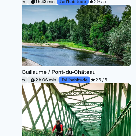
26 km
1 h 43 min
J'ai l'habitude
2.9 / 5
Puy-Guillaume / Pont-du-Château
7
32 km
2 h 06 min
J'ai l'habitude
2.5 / 5