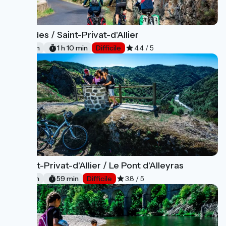
Prades / Saint-Privat-d'Allier
15
18 km
1 h 10 min
Difficile
4.4 / 5
Saint-Privat-d'Allier / Le Pont d'Alleyras
16
15 km
59 min
Difficile
3.8 / 5