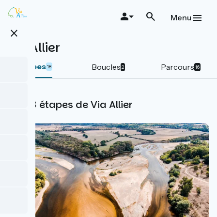
Aller
au
Menu
contenu
close
principal
Via Allier
Etapes
Boucles
Parcours
18
2
16
Les 18 étapes de Via Allier