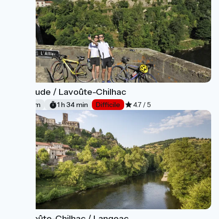
Brioude / Lavoûte-Chilhac
12
24 km
1 h 34 min
Difficile
4.7 / 5
Lavoûte-Chilhac / Langeac