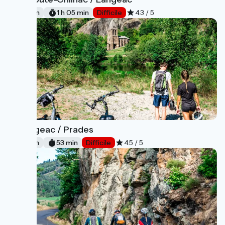
13
16 km
1 h 05 min
Difficile
4.3 / 5
Langeac / Prades
14
13 km
53 min
Difficile
4.5 / 5