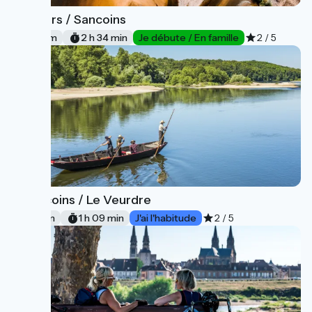
Nevers / Sancoins
1
39 km
2 h 34 min
Je débute / En famille
2 / 5
Sancoins / Le Veurdre
2
17 km
1 h 09 min
J'ai l'habitude
2 / 5