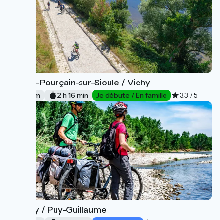
Saint-Pourçain-sur-Sioule / Vichy
5
34 km
2 h 16 min
Je débute / En famille
3.3 / 5
Vichy / Puy-Guillaume
6