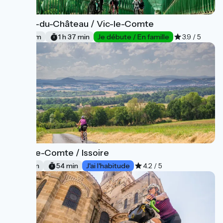
Pont-du-Château / Vic-le-Comte
8
27 km
1 h 37 min
Je débute / En famille
3.9 / 5
Vic-le-Comte / Issoire
9
14 km
54 min
J'ai l'habitude
4.2 / 5