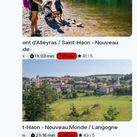
Le Pont d'Alleyras / Saint-Haon - Nouveau
17
Monde
16 km
1 h 03 min
Difficile
4.1 / 5
Saint-Haon - Nouveau Monde / Langogne
18
34 km
2 h 16 min
Difficile
4.3 / 5