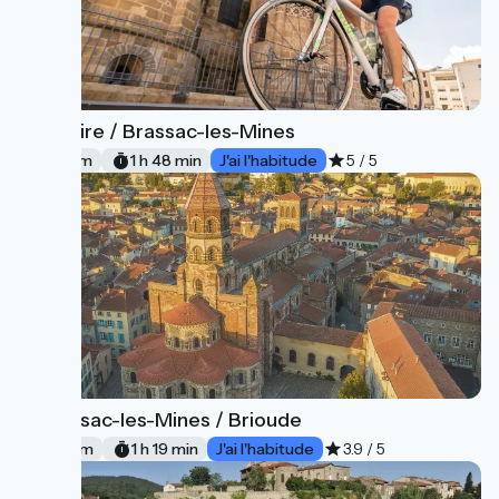
Issoire / Brassac-les-Mines
10
27 km
1 h 48 min
J'ai l'habitude
5 / 5
Brassac-les-Mines / Brioude
11
20 km
1 h 19 min
J'ai l'habitude
3.9 / 5