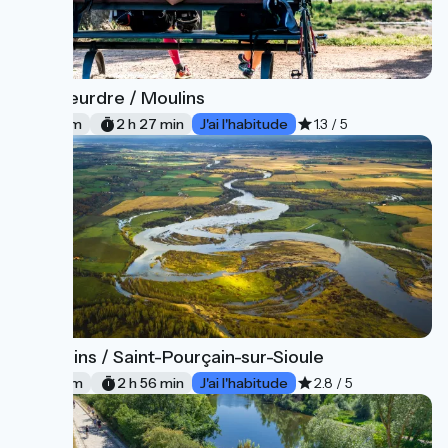
Le Veurdre / Moulins
3
37 km
2 h 27 min
J'ai l'habitude
1.3 / 5
Moulins / Saint-Pourçain-sur-Sioule
4
44 km
2 h 56 min
J'ai l'habitude
2.8 / 5