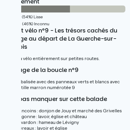
Revêtement
15km
(54%) Lisse
13km
(46%) Inconnu
Circuit vélo n°9 - Les trésors cachés du
bocage au départ de La Guerche-sur-
l'Aubois
Balade à vélo entièrement sur petites routes.
Balisage de la boucle n°9
Boucle balisée avec des panneaux verts et blancs avec
une pastille marron numérotée 9
À ne pas manquer sur cette balade
Sancoins : donjon de Jouy et marché des Grivelles
Sagonne : lavoir, église et château
Givardon : hameau de Lévigny
Véreaux : lavoir et église