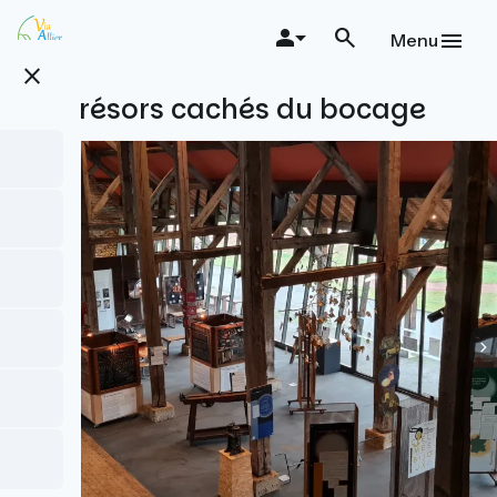
Aller
au
Menu
contenu
close
principal
Les trésors cachés du bocage