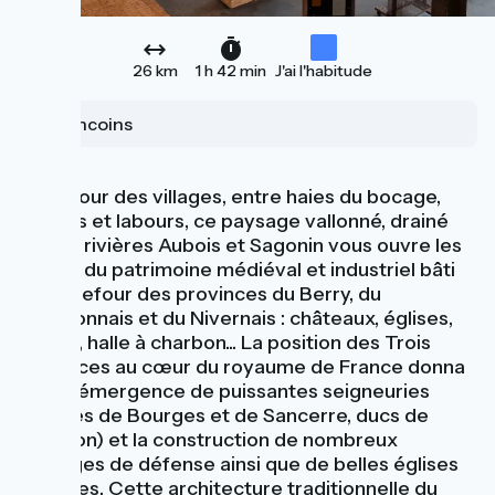
26 km
1 h 42 min
J'ai l'habitude
Sancoins
Au détour des villages, entre haies du bocage,
prairies et labours, ce paysage vallonné, drainé
par les rivières Aubois et Sagonin vous ouvre les
portes du patrimoine médiéval et industriel bâti
au carrefour des provinces du Berry, du
Bourbonnais et du Nivernais : châteaux, églises,
lavoirs, halle à charbon... La position des Trois
Provinces au cœur du royaume de France donna
lieu à l'émergence de puissantes seigneuries
(comtes de Bourges et de Sancerre, ducs de
Bourbon) et la construction de nombreux
ouvrages de défense ainsi que de belles églises
romanes. Cette architecture traditionnelle du