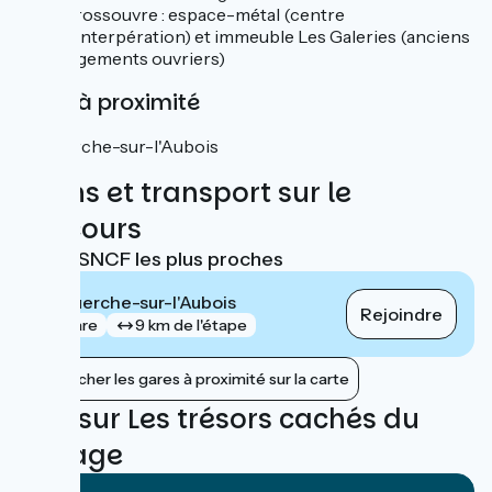
Grossouvre : espace-métal (centre
d'interpération) et immeuble Les Galeries (anciens
logements ouvriers)
Gare à proximité
La Guerche-sur-l'Aubois
Trains et transport sur le
parcours
Gares SNCF les plus proches
La Guerche-sur-l'Aubois
Rejoindre
gare
9 km de l'étape
Afficher les gares à proximité sur la carte
Avis sur Les trésors cachés du
bocage