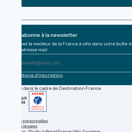
Je m'abonne à la newsletter
Recevez le meilleur de la France à vélo dans votre boîte 
Mon adresse mail
Mon
adresse
mail
Conditions d'inscription
Financé dans le cadre de Destination France
Contact
Données personnelles
Mentions légales
Réalisation :
StudioJuillet
et
France Vélo Tourisme