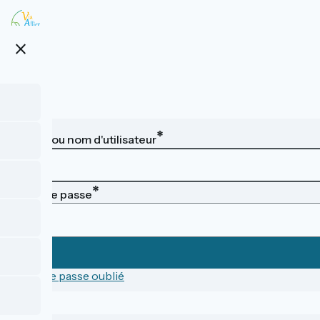
Aller
au
contenu
close
principal
Email ou nom d'utilisateur
Mot de passe
Mot de passe oublié