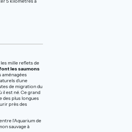
er 5 kilomètres à
les mille reflets de
 font les saumons
ins aménagées
aturels d’une
outes de migration du
ù il est né. Ce grand
e des plus longues
urir près des
 entre l’Aquarium de
umon sauvage à