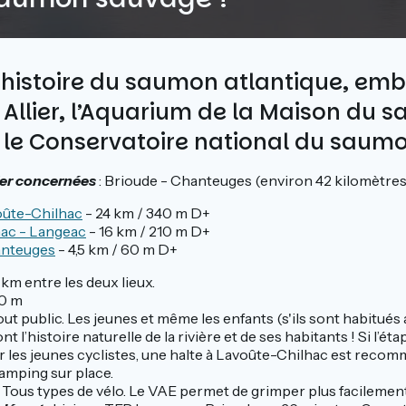
’histoire du saumon atlantique, em
e Allier, l’Aquarium de la Maison du 
 et le Conservatoire national du sau
lier concernées
: Brioude - Chanteuges (environ 42 kilomètres)
oûte-Chilhac
- 24 km / 340 m D+
ac - Langeac
- 16 km / 210 m D+
anteuges
- 4,5 km / 60 m D+
 km entre les deux lieux.
10 m
Tout public. Les jeunes et même les enfants (s'ils sont habitués 
t l’histoire naturelle de la rivière et de ses habitants ! Si l’é
r les jeunes cyclistes, une halte à Lavoûte-Chilhac est recom
mping sur place.
: Tous types de vélo. Le VAE permet de grimper plus facilement 