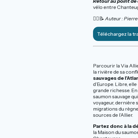
Retour au point de
vélo entre Chanteug
🚴‍♂️📝
Auteur : Pier
Téléchargez la t
Parcourir la Via Alli
la rivière de sa conf
sauvages de l’Atla
d’Europe. Libre, ell
grande richesse. En 
saumon sauvage qui, d
voyageur, dernière 
migrations du règne
sources de l’Allier.
Partez donc à la d
la Maison du saumon