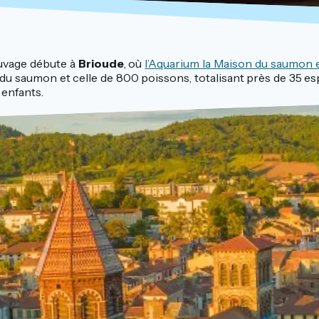
uvage débute à
Brioude
, où
l’Aquarium la Maison du saumon et
ie du saumon et celle de 800 poissons, totalisant près de 35 esp
 enfants.