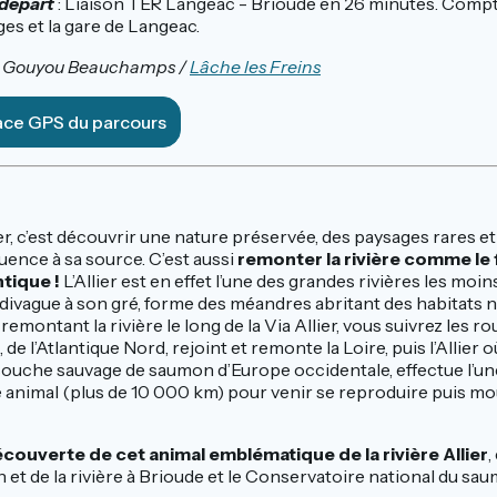
 départ
: Liaison TER Langeac - Brioude en 26 minutes. Compt
es et la gare de Langeac.
re Gouyou Beauchamps /
Lâche les Freins
race GPS du parcours
er, c’est découvrir une nature préservée, des paysages rares et 
luence à sa source. C’est aussi
remonter la rivière comme le
ntique !
L’Allier est en effet l’une des grandes rivières les mo
e divague à son gré, forme des méandres abritant des habitats n
remontant la rivière le long de la Via Allier, vous suivrez les r
e l’Atlantique Nord, rejoint et remonte la Loire, puis l’Allier o
souche sauvage de saumon d’Europe occidentale, effectue l’un
 animal (plus de 10 000 km) pour venir se reproduire puis mo
écouverte de cet animal emblématique de la rivière Allier
,
 et de la rivière à Brioude et le Conservatoire national du sa