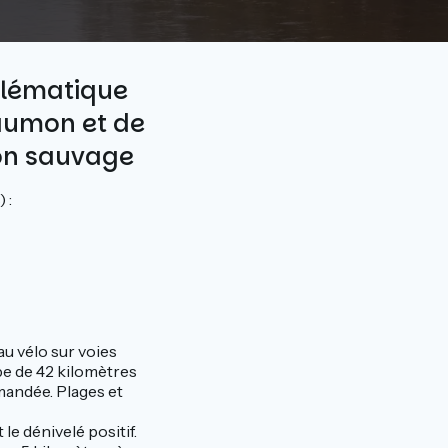
blématique
saumon et de
mon sauvage
 :
au vélo sur voies
tape de 42 kilomètres
mandée. Plages et
le dénivelé positif.