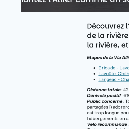
Découvrez l
de la rivièr
la rivière,
Etapes de la Via Al
Brioude - Lav
Lavoûte-Chilh
Langeac - Ch
Distance totale
: 42
Dénivelé positif
: 6
Public concerné
: 
partagées !) adoreron
est trop longue pou
hébergements en ca
Vélo recommandé