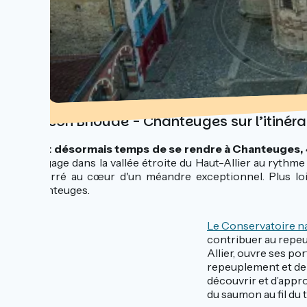
Liaison Brioude - Chanteuges sur l’itinérai
Il est désormais temps de se rendre à Chanteuges, 4
s’engage dans la vallée étroite du Haut-Allier au rythme
enserré au cœur d'un méandre exceptionnel. Plus loin,
Chanteuges.
Le Conservatoire n
contribuer au repeu
Allier, ouvre ses po
repeuplement et de 
découvrir et d’appro
du saumon au fil du