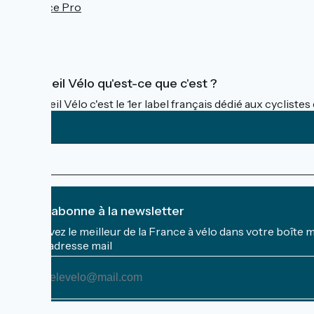
Espace Pro
FAQ
Accueil Vélo qu'est-ce que c'est ?
Accueil Vélo c'est le 1er label français dédié aux cycliste
Je m'abonne à la newsletter
Recevez le meilleur de la France à vélo dans votre boîte 
Mon adresse mail
Mon
adresse
mail
Conditions d'inscription