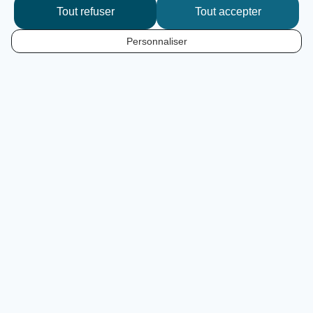
Tout refuser
Tout accepter
Je suis le tracé
Personnaliser
FR
Un itinéraire de caractère pour
un
voyage à vélo ressourçant
455 km le long de la rivière Allier, depuis sa confluence
avec la Loire vers Nevers jusqu’à Langogne en Lozère
proche de sa source. La véloroute de l’Auvergne débute
près du fameux Bec d’Allier, lieu de rencontre de l’Allier
avec la Loire et de la Via Allier avec la célèbre Loire à
Vélo. La Via Allier remonte la rivière, file vers le sud et
collectionne d’innombrables trésors jusqu’en haut des
Gorges de l’Allier, tout près de sa source nichée dans les
montagnes cévenoles.
Via Allier en 18 étapes