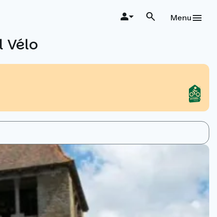
Menu
l Vélo