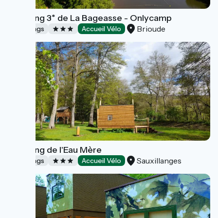
Camping 3* de La Bageasse - Onlycamp
Brioude
Campings
Accueil Vélo
Camping de l'Eau Mère
Sauxillanges
Campings
Accueil Vélo