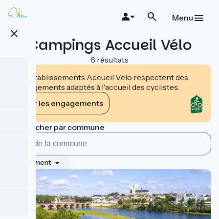
Aller
au
Menu
contenu
close
principal
Campings Accueil Vélo
6 résultats
Les établissements Accueil Vélo respectent des
engagements adaptés à l'accueil des cyclistes.
Voir les engagements
Rechercher par commune
Classement