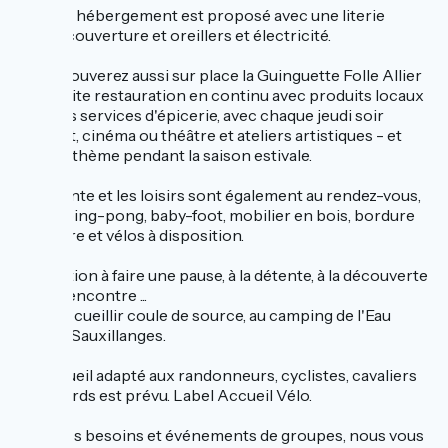
Chaque hébergement est proposé avec une literie
neuve, couverture et oreillers et électricité.
Vous trouverez aussi sur place la Guinguette Folle Allier
bar/petite restauration en continu avec produits locaux
et petits services d'épicerie, avec chaque jeudi soir
concert, cinéma ou théâtre et ateliers artistiques - et
repas à thème pendant la saison estivale.
La détente et les loisirs sont également au rendez-vous,
sauna, ping-pong, baby-foot, mobilier en bois, bordure
de rivière et vélos à disposition.
L'invitation à faire une pause, à la détente, à la découverte
et à la rencontre ...
Vous accueillir coule de source, au camping de l'Eau
Mère, à Sauxillanges.
Un accueil adapté aux randonneurs, cyclistes, cavaliers
et motards est prévu. Label Accueil Vélo.
Pour vos besoins et événements de groupes, nous vous