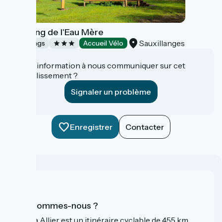
Camping de l'Eau Mère
Sauxillanges
Campings
Accueil Vélo
Une information à nous communiquer sur cet
établissement ?
Signaler un problème
Enregistrer
Contacter
Qui sommes-nous ?
La Via Allier est un itinéraire cyclable de 455 km