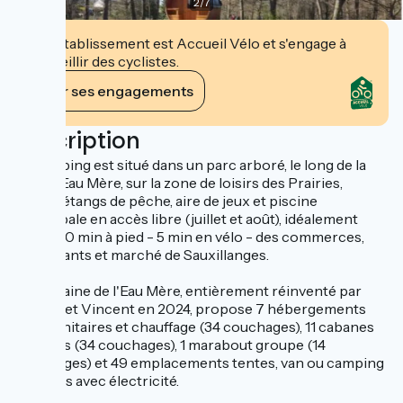
2
/
7
Cet établissement est Accueil Vélo et s'engage à
accueillir des cyclistes.
Voir ses engagements
Description
Le camping est situé dans un parc arboré, le long de la
rivière Eau Mère, sur la zone de loisirs des Prairies,
tennis, étangs de pêche, aire de jeux et piscine
municipale en accès libre (juillet et août), idéalement
situé à 10 min à pied - 5 min en vélo - des commerces,
restaurants et marché de Sauxillanges.
Le domaine de l'Eau Mère, entièrement réinventé par
Sophie et Vincent en 2024, propose 7 hébergements
avec sanitaires et chauffage (34 couchages), 11 cabanes
insolites (34 couchages), 1 marabout groupe (14
couchages) et 49 emplacements tentes, van ou camping
car... tous avec électricité.