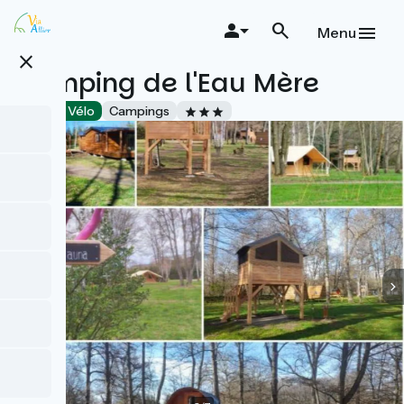
Aller
au
Menu
contenu
close
principal
Camping de l'Eau Mère
Accueil Vélo
Campings