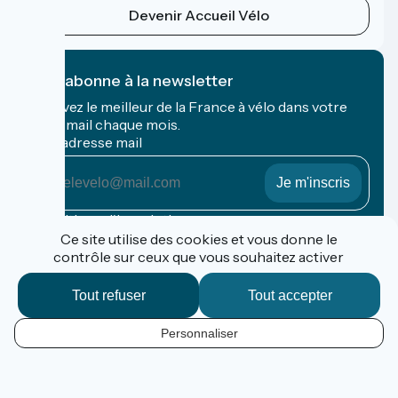
Devenir Accueil Vélo
Je m'abonne à la newsletter
Recevez le meilleur de la France à vélo dans votre
boîte mail chaque mois.
Mon adresse mail
Mon
adresse
mail
Conditions d'inscription
Ce site utilise des cookies et vous donne le
contrôle sur ceux que vous souhaitez activer
Financé dans le cadre de Destination France
Tout refuser
Tout accepter
Personnaliser
Contact
Données personnelles
FR
Mentions légales
Options de carte
Réalisation :
StudioJuillet
et
France Vélo Tourisme