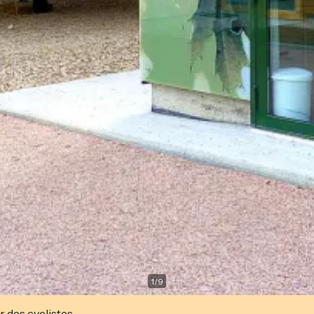
1
/
9
r des cyclistes.