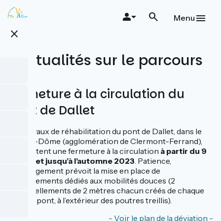
Aller
au
Menu
contenu
close
principal
Actualités sur le parcours
Fermeture à la circulation du
pont de Dallet
Les travaux de réhabilitation du pont de Dallet, dans le
Puy-de-Dôme (agglomération de Clermont-Ferrand),
nécessitent une fermeture à la circulation
à partir du 9
janvier et jusqu’à l’automne 2023
. Patience,
l'aménagement prévoit la mise en place de
cheminements dédiés aux mobilités douces (2
encorbellements de 2 mètres chacun créés de chaque
côté du pont, à l’extérieur des poutres treillis).
- Voir le plan de la déviation -