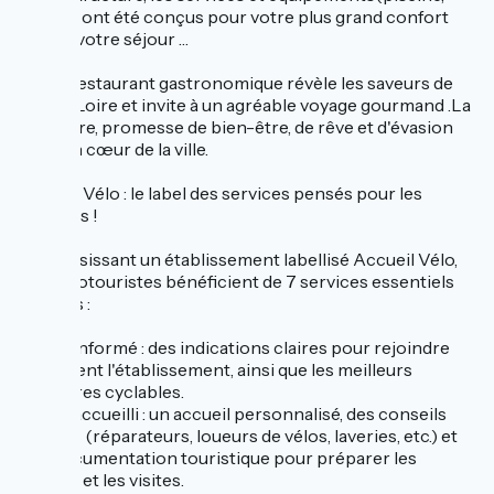
jacuzzi) ont été conçus pour votre plus grand confort
lors de votre séjour …
Notre restaurant gastronomique révèle les saveurs de
Haute-Loire et invite à un agréable voyage gourmand .La
Sapinière, promesse de bien-être, de rêve et d'évasion
en plein cœur de la ville.
Accueil Vélo : le label des services pensés pour les
cyclistes !
En choisissant un établissement labellisé Accueil Vélo,
les cyclotouristes bénéficient de 7 services essentiels
garantis :
➤ Être informé : des indications claires pour rejoindre
facilement l'établissement, ainsi que les meilleurs
itinéraires cyclables.
➤ Être accueilli : un accueil personnalisé, des conseils
adaptés (réparateurs, loueurs de vélos, laveries, etc.) et
une documentation touristique pour préparer les
balades et les visites.