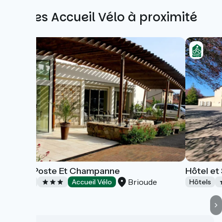
Autres Accueil Vélo à proximité
Hôtel Poste Et Champanne
Hôtel et
Brioude
Hôtels
Accueil Vélo
Hôtels