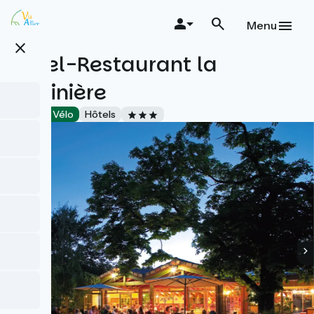
Aller
au
Menu
contenu
close
principal
Hôtel-Restaurant la
Sapinière
Accueil Vélo
Hôtels