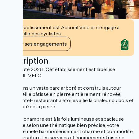
2
/
4
Cet établissement est Accueil Vélo et s'engage à
accueillir des cyclistes.
Voir ses engagements
Description
Nouveauté 2026 : Cet établissement est labellisé
ACCUEIL VELO.
Situé dans un vaste parc arboré et construis autour
d'une vieille bâtisse en pierre entièrement rénovée,
notre hôtel-restaurant 3 étoiles allie la chaleur du bois et
la rusticité de la pierre.
Chaque chambre est à la fois lumineuse et spacieuse.
Décorée selon une thématique bien précise, votre
chambre mêle harmonieusement charme et commodité.
L’infrastructure, les services et équipements(piscine,