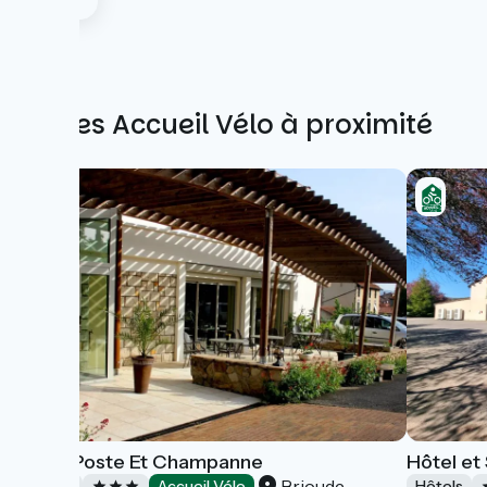
Autres Accueil Vélo à proximité
Hôtel Poste Et Champanne
Hôtel et
Brioude
Hôtels
Accueil Vélo
Hôtels