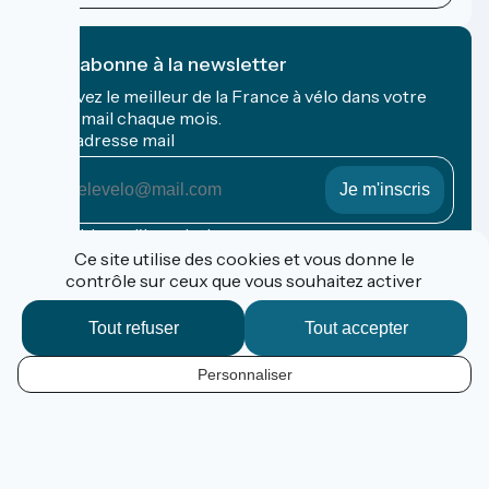
Je m'abonne à la newsletter
Recevez le meilleur de la France à vélo dans votre
boîte mail chaque mois.
Mon adresse mail
Mon
adresse
mail
Conditions d'inscription
Ce site utilise des cookies et vous donne le
contrôle sur ceux que vous souhaitez activer
Financé dans le cadre de Destination France
Tout refuser
Tout accepter
Personnaliser
Contact
Données personnelles
FR
Mentions légales
Options de carte
Réalisation :
StudioJuillet
et
France Vélo Tourisme
Fond de carte par défaut