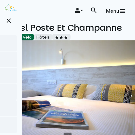
Aller
au
Menu
contenu
close
principal
Hôtel Poste Et Champanne
Accueil Vélo
Hôtels