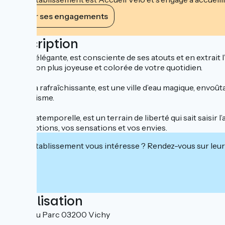
Voir ses engagements
Description
Vichy, l’élégante, est consciente de ses atouts et en extrait 
une vision plus joyeuse et colorée de votre quotidien.
Vichy, la rafraîchissante, est une ville d’eau magique, envoû
d’optimisme.
Vichy, l’atemporelle, est un terrain de liberté qui sait sais
vos émotions, vos sensations et vos envies.
Cet établissement vous intéresse ? Rendez-vous sur leur 
Localisation
19 rue du Parc 03200 Vichy