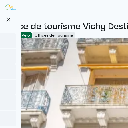
Aller
au
contenu
close
principal
Office de tourisme Vichy Dest
Accueil Vélo
Offices de Tourisme