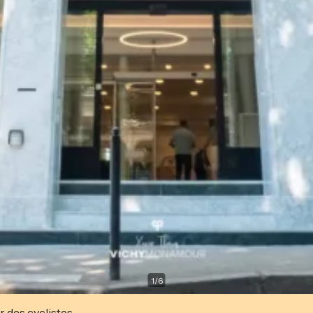
1
/
6
r des cyclistes.