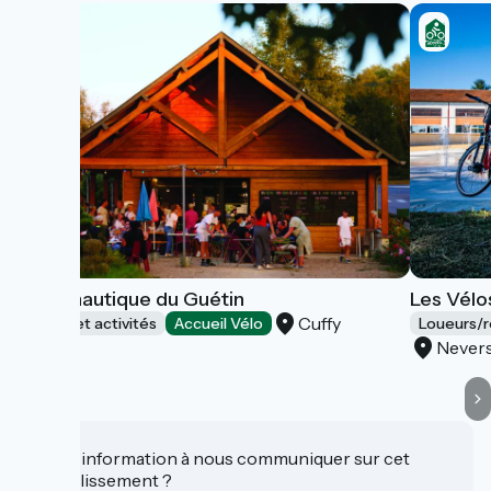
Halte nautique du Guétin
Les Vélo
Cuffy
Loisirs et activités
Accueil Vélo
Loueurs/r
Never
Une information à nous communiquer sur cet
établissement ?