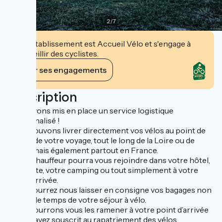
2
/
7
Cet établissement est Accueil Vélo et s'engage à
accueillir des cyclistes.
Voir ses engagements
Description
Nous avons mis en place un service logistique
personnalisé !
Nous pouvons livrer directement vos vélos au point de
départ de votre voyage, tout le long de la Loire ou de
l’Allier, mais également partout en France.
Notre chauffeur pourra vous rejoindre dans votre hôtel,
votre gite, votre camping ou tout simplement à votre
gare d’arrivée.
Vous pourrez nous laisser en consigne vos bagages non
utilisés le temps de votre séjour à vélo.
Nous pourrons vous les ramener à votre point d’arrivée
si vous avez souscrit au rapatriement des vélos.