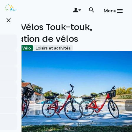
Aller
au
Menu
contenu
close
principal
Les Vélos Touk-touk,
location de vélos
Accueil Vélo
Loisirs et activités