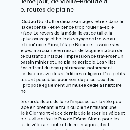
Quatrième jour, de Vieille-Brioude à
Issoire, routes de plaine
Aller du Sud au Nord offre deux avantages : être « dans le
sens de la descente » et éviter de trop rouler avec le
soleil de face. Le revers de la médaille est de taille, la
partie la plus sauvage et belle du voyage se trouve au
début de l’itinéraire. Ainsi, l’étape Brioude – Issoire s’est
montrée peu marquante en raison de l’augmentation de
la densité du trafic ainsi que l’impression de traverser un
ancien bassin minier et une plaine agricole. Les villes
traversées offrent du beau patrimoine, notamment
Brioude et Issoire avec leurs édifices religieux. Des petits
crochets sont possibles pour voir de jolies localités.
Brassac propose également un musée dédié à l’histoire
de la mine.
Je suggèrerai d’ailleurs de faire l’impasse sur le vélo pour
cette étape en prenant le train ou bien en faisant une
escapade à Clermont via ce dernier, de laisser les vélos et
d’aller voir la ville et/ou le Puy de Dôme. Sinon, pour les
amateurs de vélo sur route et de montagnes, il est