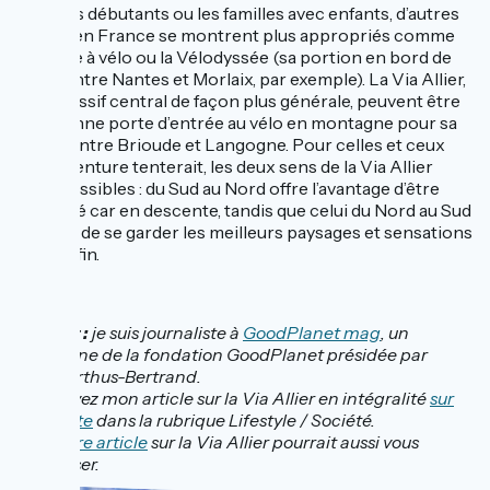
Pour les débutants ou les familles avec enfants, d’autres
trajets en France se montrent plus appropriés comme
La Loire à vélo ou la Vélodyssée (sa portion en bord de
canal entre Nantes et Morlaix, par exemple). La Via Allier,
et le Massif central de façon plus générale, peuvent être
une bonne porte d’entrée au vélo en montagne pour sa
partie entre Brioude et Langogne. Pour celles et ceux
que l’aventure tenterait, les deux sens de la Via Allier
sont possibles : du Sud au Nord offre l’avantage d’être
plus aisé car en descente, tandis que celui du Nord au Sud
permet de se garder les meilleurs paysages et sensations
pour la fin.
À noter :
je suis journaliste à
GoodPlanet mag
, un
magazine de la fondation GoodPlanet présidée par
Yann Arthus-Bertrand.
Retrouvez mon article sur la Via Allier en intégralité
sur
notre site
dans la rubrique Lifestyle / Société.
Cet autre article
sur la Via Allier pourrait aussi vous
intéresser.