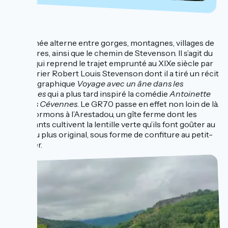
...
La journée alterne entre gorges, montagnes, villages de
caractères, ainsi que le chemin de Stevenson. Il s’agit du
GR 70 qui reprend le trajet emprunté au XIXe siècle par
l’aventurier Robert Louis Stevenson dont il a tiré un récit
autobiographique
Voyage avec un âne dans les
Cévennes
qui a plus tard inspiré la comédie
Antoinette
dans les Cévennes
. Le GR70 passe en effet non loin de là.
Nous dormons à l’Arestadou, un gîte ferme dont les
exploitants cultivent la lentille verte qu’ils font goûter au
diner, ou plus original, sous forme de confiture au petit-
déjeuner.