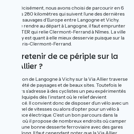
Plus précisément, nous avons choisi de parcourir en 6
jours les 280 kilomètres qui suivent l’une des dernières
rivières sauvages d’Europe entre Langogne et Vichy.
Pour se rendre au départ à Langogne, il faut emprunter
la ligne TER qui relie Clermont-Ferrand à Nîmes. La ville
de Vichy est quant à elle mieux desservie puisque sur la
ligne Paris-Clermont-Ferrand.
Que retenir de ce périple sur la
Via Allier ?
La portion de Langogne à Vichy sur la Via Allier traverse
une variété de paysages et de beaux sites. Toutefois le
parcours s’adresse à des cyclistes un peu expérimentés
et bien équipés dès l’instant où le relief devient
prononcé. Il convient donc de disposer d’un vélo avec un
bon panel de vitesses ou alors d’opter pour un vélo à
assistance électrique. C’est un bon parcours dans la
mesure où il propose de nombreux endroits où camper
ainsi qu’une bonne desserte ferroviaire avec des gares
tout du long. Il faut cependant noter que la Via Allier