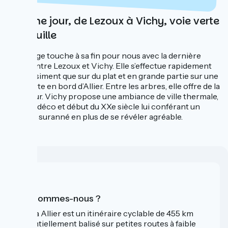
Sixième jour, de Lezoux à Vichy, voie verte
tranquille
Le voyage touche à sa fin pour nous avec la dernière
étape entre Lezoux et Vichy. Elle s’effectue rapidement
car quasiment que sur du plat et en grande partie sur une
voie verte en bord d’Allier. Entre les arbres, elle offre de la
fraicheur. Vichy propose une ambiance de ville thermale,
très art déco et début du XXe siècle lui conférant un
charme suranné en plus de se révéler agréable.
Qui sommes-nous ?
La Via Allier est un itinéraire cyclable de 455 km
essentiellement balisé sur petites routes à faible