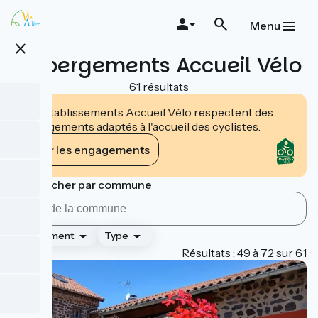
Aller
au
Menu
contenu
close
principal
Hébergements Accueil Vélo
61 résultats
Les établissements Accueil Vélo respectent des
engagements adaptés à l'accueil des cyclistes.
Voir les engagements
Rechercher par commune
Classement
Type
Page 3
Résultats : 49 à 72 sur 61