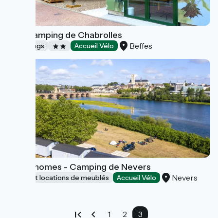
VéloCamping de Chabrolles
Beffes
Campings
Accueil Vélo
Mobil-homes - Camping de Nevers
Nevers
Gîtes et locations de meublés
Accueil Vélo
1
2
3