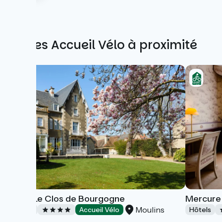
Autres Accueil Vélo à proximité
Hôtel Le Clos de Bourgogne
Mercure 
Moulins
Hôtels
Accueil Vélo
Hôtels