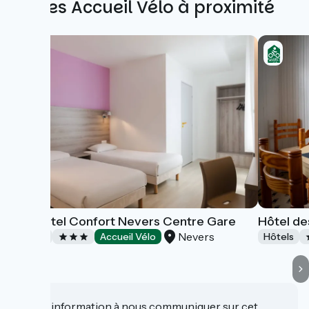
Autres Accueil Vélo à proximité
Brit Hôtel Confort Nevers Centre Gare
Hôtel de
Nevers
Hôtels
Accueil Vélo
Hôtels
Une information à nous communiquer sur cet