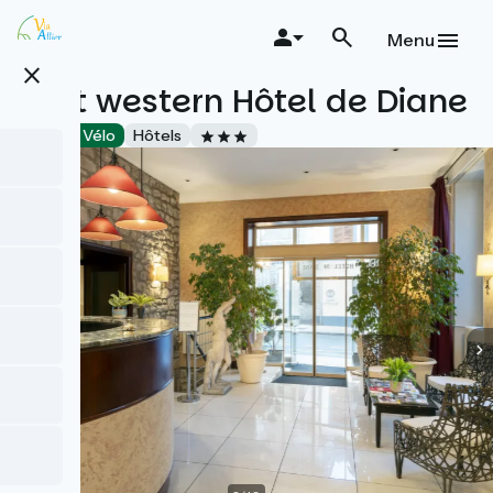
Aller
au
Menu
contenu
close
principal
Best western Hôtel de Diane
Accueil Vélo
Hôtels