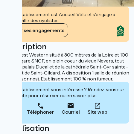
2
/
10
Cet établissement est Accueil Vélo et s'engage à
accueillir des cyclistes.
Voir ses engagements
Description
Hôtel Best Western situé à 300 mètres de la Loire et 100
m de la gare SNCF, en plein coeur du vieux Nevers, tout
près du palais Ducal et de la cathédrale Saint-Cyr sainte-
Julitte et de Saint-Gildard. A disposition 1 salle de réunion
(30 personnes). Etablissement 100 % non fumeur.
Cet établissement vous intéresse ? Rendez-vous sur
leur site pour réserver ou en savoir plus.
Téléphoner
Courriel
Site web
Localisation