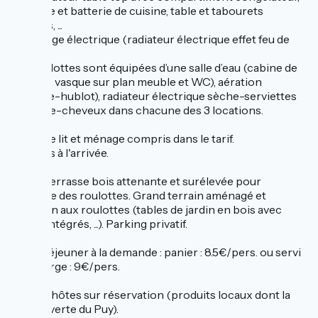
vaisselle et batterie de cuisine, table et tabourets
assortis, ...
Chauffage électrique (radiateur électrique effet feu de
bois).
Les roulottes sont équipées d’une salle d’eau (cabine de
douche, vasque sur plan meuble et WC), aération
(fenêtre-hublot), radiateur électrique sèche-serviettes
et sèche-cheveux dans chacune des 3 locations.
Linge de lit et ménage compris dans le tarif.
Lits faits à l'arrivée.
Petite terrasse bois attenante et surélevée pour
chacune des roulottes. Grand terrain aménagé et
commun aux roulottes (tables de jardin en bois avec
bancs intégrés, ...). Parking privatif.
Petit-déjeuner à la demande : panier : 8.5€/pers. ou servi
à l'auberge : 9€/pers.
Table d'hôtes sur réservation (produits locaux dont la
lentille verte du Puy).