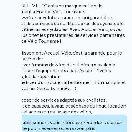
→ ACCUEIL VELO* est une marque nationale
appartenant à France Vélo Tourisme :
http://www.francevelotourisme.com qui garantit un
accueil et des services de qualité auprès des cyclistes le
long des itinéraires cyclables. Avec Accueil Vélo, soyez
bien reçus chez les prestataires de services partenaires
de France Vélo Tourisme !
Un établissement Accueil Vélo, c’est la garantie pour le
touriste à vélo de :
– se trouver à moins de 5 km d’un itinéraire cyclable
– de disposer d’équipements adaptés : abri à vélos
sécurisé, kit de réparation
– de bénéficier d’un accueil attentionné : informations et
conseils utiles (circuits, météo, …).
– de disposer de services adaptés aux cyclistes :
transfert de bagages, lavage et séchage du linge, location
de vélos et accessoires, lavage des vélos, …
Cet établissement vous intéresse ? Rendez-vous sur
leur site pour réserver ou en savoir plus.