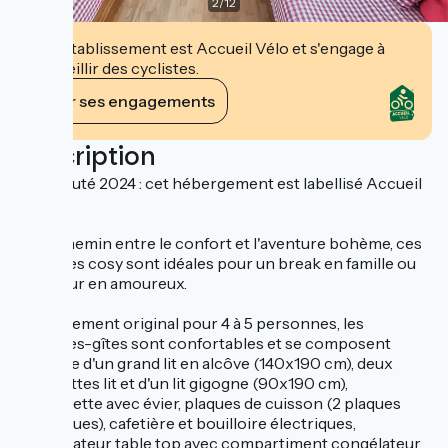
2
/
12
Cet établissement est Accueil Vélo et s'engage à
accueillir des cyclistes.
Voir ses engagements
Description
Nouveauté 2024 : cet hébergement est labellisé Accueil
Vélo.
A mi-chemin entre le confort et l'aventure bohème, ces
roulottes cosy sont idéales pour un break en famille ou
un séjour en amoureux.
Hébergement original pour 4 à 5 personnes, les
roulottes-gîtes sont confortables et se composent
chacune d'un grand lit en alcôve (140x190 cm), deux
banquettes lit et d'un lit gigogne (90x190 cm),
kitchenette avec évier, plaques de cuisson (2 plaques
électriques), cafetière et bouilloire électriques,
réfrigérateur table top avec compartiment congélateur,