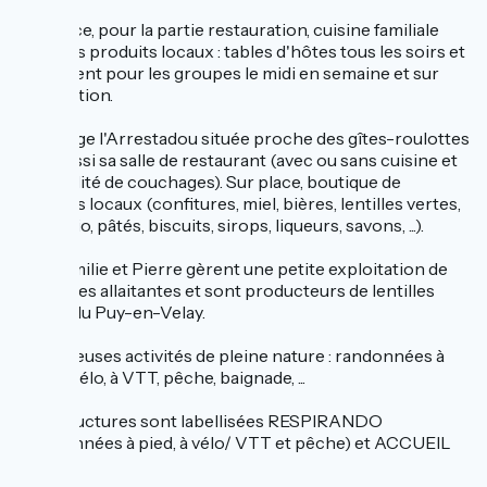
Sur place, pour la partie restauration, cuisine familiale
avec des produits locaux : tables d'hôtes tous les soirs et
seulement pour les groupes le midi en semaine et sur
réservation.
L'auberge l'Arrestadou située proche des gîtes-roulottes
loue aussi sa salle de restaurant (avec ou sans cuisine et
possibilité de couchages). Sur place, boutique de
produits locaux (confitures, miel, bières, lentilles vertes,
pâtes bio, pâtés, biscuits, sirops, liqueurs, savons, ...).
Le + : Émilie et Pierre gèrent une petite exploitation de
25 vaches allaitantes et sont producteurs de lentilles
vertes du Puy-en-Velay.
Nombreuses activités de pleine nature : randonnées à
pied, à vélo, à VTT, pêche, baignade, ...
Ces structures sont labellisées RESPIRANDO
(randonnées à pied, à vélo/ VTT et pêche) et ACCUEIL
VELO*