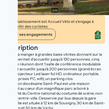
2
/
6
Cet établissement est Accueil Vélo et s'engage à
accueillir des cyclistes.
Voir ses engagements
Description
La salle à manger à grandes baies vitrées donnant sur la
nature permet d'accueillir jusqu'à 130 personnes, cinq
salles de réunion dont 1 salle de conférence modulable
pouvant accueillir jusqu'à 200 personnes (grand écran,
vidéoprojecteur Led laser ful HD, ordinateur portable,
micros, prises PC, wifi), un parking clos.
La maison diocésaine Saint-Paul est une maison
d'accueil au cœur d'un magnifique parc arboré à
proximité du Centre national du costume de scène, non
loin du centre-ville. Desservie par bus depuis la gare
SNCF, elle est située à 12 km de Souvigny, 30 km de Saint-
Pourçain et 50 km de Vichy.