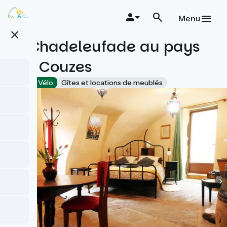
Aller
au
Menu
contenu
close
principal
La Chadeleufade au pays
des Couzes
Accueil Vélo
Gîtes et locations de meublés