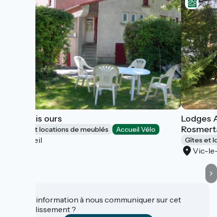
Les trois ours
Lodges 
Rosmert
Gîtes et locations de meublés
Accueil Vélo
Orbeil
Gîtes et 
Vic-l
Une information à nous communiquer sur cet
établissement ?