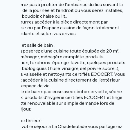
n'hésiterez pas à profiter de l'ambiance du lieu suivant la
période de la journée et l'endroit où vous serez installés,
canapé, boudoir, chaise ou lit...
Vous pourrez accéder à la pièce directement par
l'extérieur ou par l'espace cuisine de façon totalement
indépendante et selon vos envies.
Cuisine et salle de bain :
Vous disposerez d'une cuisine toute équipée de 20 m²,
électroménager, ménagère complète, produits
d'entretien, torchons-éponge-lavette, quelques produits
de base biologiques (huile, vinaigre, sel poivre, sucre…),
produits vaisselle et nettoyants certifiés ECOCERT. Vous
pourrez accéder à la cuisine directement de l'extérieur
ou par l'espace de vie.
Une salle de bain spacieuse avec sèche serviette, sèche
cheveux, produits d'hygiène certifiés ECOCERT et linge
de toilette renouvelable sur simple demande lors de
votre séjour.
Espace extérieur :
Lors de votre séjour à La Chadeleufade vous partagerez