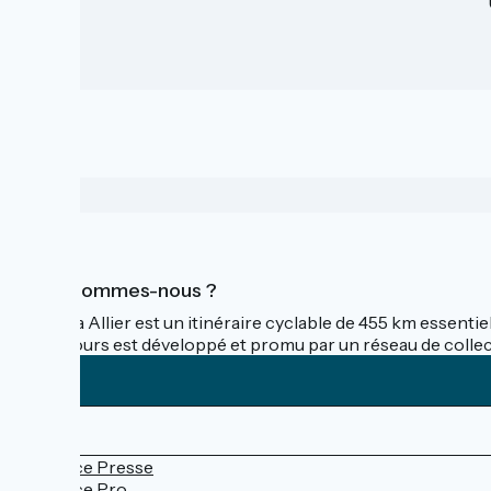
Qui sommes-nous ?
La Via Allier est un itinéraire cyclable de 455 km essentie
parcours est développé et promu par un réseau de collectiv
Espace Presse
Espace Pro