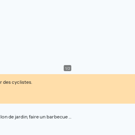
1
/
2
r des cyclistes.
alon de jardin, faire un barbecue …