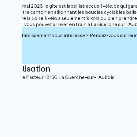
Depuis mai 2026, le gîte est labellisé accueil vélo, ce qui g
dans notre canton en sillonnant les boucles cyclables balis
rejoindre la Loire à vélo à seulement 9 kms ou bien prendre
A noter: vous pouvez arriver en train à La Guerche sur l'Au
Cet établissement vous intéresse ? Rendez-vous sur leur 
Localisation
2 bis Rue Pasteur 18150 La Guerche-sur-l'Aubois