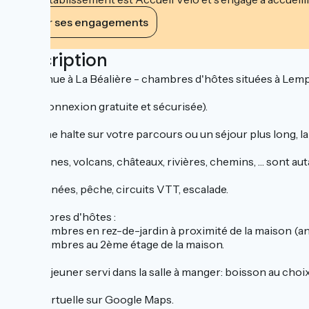
Voir ses engagements
Description
Bienvenue à La Béalière - chambres d'hôtes situées à Lem
WIFI (connexion gratuite et sécurisée).
Pour une halte sur votre parcours ou un séjour plus long, l
Montagnes, volcans, châteaux, rivières, chemins, … sont auta
Randonnées, pêche, circuits VTT, escalade.
5 chambres d'hôtes :
→ 2 chambres en rez-de-jardin à proximité de la maison (a
→ 3 chambres au 2ème étage de la maison.
Petit déjeuner servi dans la salle à manger: boisson au choi
Visite virtuelle sur Google Maps.