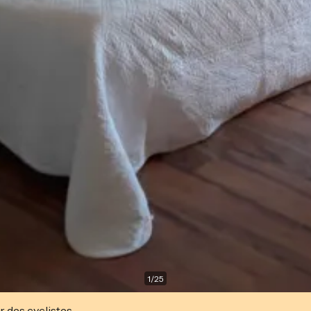
1
/
25
r des cyclistes.