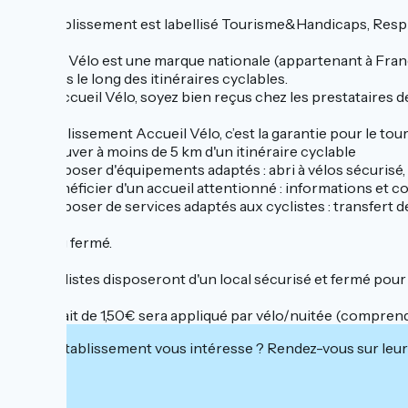
Cet établissement est labellisé Tourisme&Handicaps, Respi
Accueil Vélo est une marque nationale (appartenant à Franc
cyclistes le long des itinéraires cyclables.
Avec Accueil Vélo, soyez bien reçus chez les prestataires 
Un établissement Accueil Vélo, c’est la garantie pour le touri
- se trouver à moins de 5 km d'un itinéraire cyclable
- de disposer d'équipements adaptés : abri à vélos sécurisé,
- de bénéficier d'un accueil attentionné : informations et conse
- de disposer de services adaptés aux cyclistes : transfert de
Parking fermé.
Les cyclistes disposeront d'un local sécurisé et fermé pour 
Un forfait de 1,50€ sera appliqué par vélo/nuitée (comprend la
Cet établissement vous intéresse ? Rendez-vous sur leur 