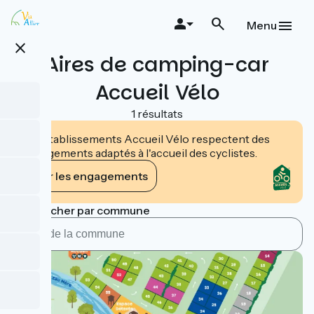
Aller
au
Menu
contenu
close
principal
Aires de camping-car
Accueil Vélo
1 résultats
Les établissements Accueil Vélo respectent des
engagements adaptés à l'accueil des cyclistes.
Voir les engagements
Rechercher par commune